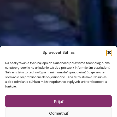
Spravovať Súhlas
Na poskytovanie tých najlepších skúseností používame technológie, ako
sú súbory cookie na ukladanie a/alebo prístup k informáciám o zariadení.
Súhlas s týmito technológiami nám umožní spracovávať údaje, ako je
správanie pri prehliadaní alebo jedinečné ID na tejto stránke. Nesúhlas
alebo odvolanie súhlasu môže nepriaznivo ovplyvniť určité vlastnosti a
funkcie.
Prijať
Odmietnúť