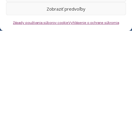
Zobraziť predvoľby
Adresa
Zásady používania súborov cookie
Vyhlásenie o ochrane súkromia
Demänovská Dolina 20
031 01 Liptovský Mikuláš
Slovenská republika
VYHĽADAŤ TRASU
Rezervácie