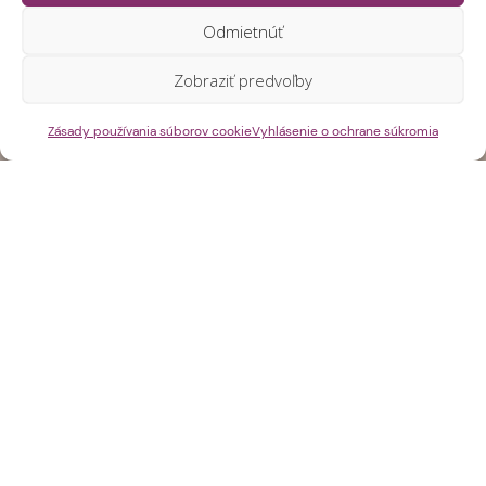
Odmietnúť
Zobraziť predvoľby
Zásady používania súborov cookie
Vyhlásenie o ochrane súkromia
Vyberte termín
Dospelí
Deti