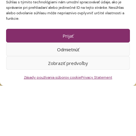
Súhlas s týmito technológiami nám umožní spracovávať údaje, ako je
správanie pri prehliadaní alebo jedinečné ID na tejto stránke. Nesúhlas
alebo odvolanie súhlasu môže nepriaznivo ovplyvniť určité vlastnosti a
funkcie.
Prijať
Odmietnúť
Zobraziť predvoľby
Zásady používania súborov cookie
Privacy Statement
Wybierz date